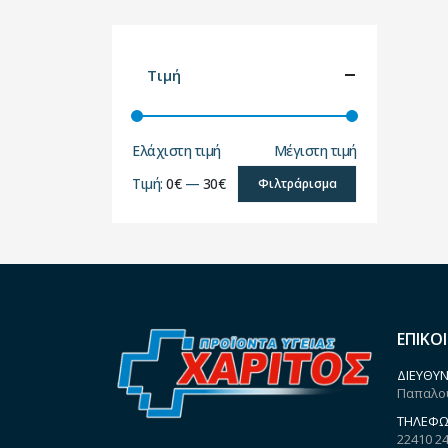
Τιμή
Ελάχιστη τιμή
Μέγιστη τιμή
Τιμή:
0€
—
30€
Φιλτράρισμα
ΕΠΙΚΟ
ΔΙΕΎΘΥΝ
Παπαλου
ΤΗΛΈΦΩ
22410 2