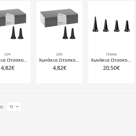
ΩΡΛ
ΩΡΛ
ΓΕΝΙΚΆ
Χωνάκια Ωτοσκοπίου 2.5mm (50 τμχ)
Χωνάκια Ωτοσκοπίου 4.0mm (50 τμχ)
Χωνάκια Ωτοσκοπίων Heine Πολλαπλών Χρήσεων 4 Τεμάχια
4,82
€
4,82
€
20,50
€
η: