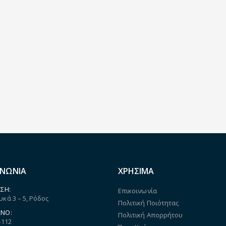
ΙΝΩΝΙΑ
ΧΡΗΣΙΜΑ
ΣΗ:
Επικοινωνία
κά 3 – 5, Ρόδος
Πολιτική Ποιότητας
ΝΟ:
Πολιτική Απορρήτου
4112