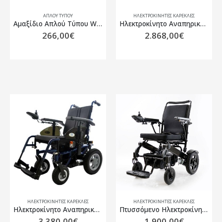
ΑΠΛΟΎ ΤΎΠΟΥ
ΗΛΕΚΤΡΟΚΊΝΗΤΕΣ ΚΑΡΈΚΛΕΣ
Αμαξίδιο Απλού Τύπου Wheel Economy Transit 45cm
Ηλεκτροκίνητο Αναπηρικό Αμαξίδιο Wheel Jumber
266,00
€
2.868,00
€
ΗΛΕΚΤΡΟΚΊΝΗΤΕΣ ΚΑΡΈΚΛΕΣ
ΗΛΕΚΤΡΟΚΊΝΗΤΕΣ ΚΑΡΈΚΛΕΣ
Ηλεκτροκίνητο Αναπηρικό Αμαξίδιο Wheel Space
Πτυσσόμενο Ηλεκτροκίνητο Αμαξίδιο Easy Way Plus Y207S
3.380,00
€
1.900,00
€