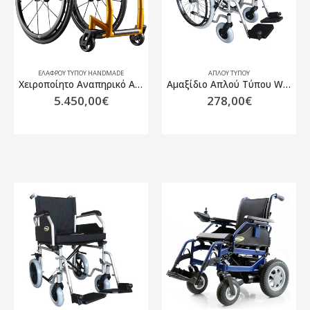
ΕΛΑΦΡΟΎ ΤΎΠΟΥ HANDMADE
ΑΠΛΟΎ ΤΎΠΟΥ
Xειροποίητο Αναπηρικό Αμαξίδιο Ελαφρού Τύπου M-i 43cm Χρυσό
Αμαξίδιο Απλού Τύπου Wheel Economy 24″ 46cm Μαύρο / Ασημί Συμπαγείς τροχοί
5.450,00
€
278,00
€