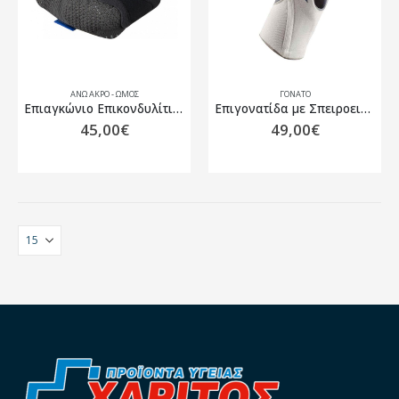
ΆΝΩ ΆΚΡΟ - ΏΜΟΣ
ΓΌΝΑΤΟ
Επιαγκώνιο Επικονδυλίτιδας Thuasne Silistab Epi 2305
Επιγονατίδα με Σπειροειδείς Μπανέλες και Δακτύλιο Σιλικόνης Thuasne Silistab Genu – Λευκό
45,00
€
49,00
€