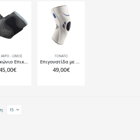
 ΆΚΡΟ - ΏΜΟΣ
ΓΌΝΑΤΟ
Επιαγκώνιο Επικονδυλίτιδας Thuasne Silistab Epi 2305
Επιγονατίδα με Σπειροειδείς Μπανέλες και Δακτύλιο Σιλικόνης Thuasne Silistab Genu – Λευκό
45,00
€
49,00
€
η: