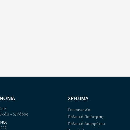
ΙΝΩΝΙΑ
ΧΡΗΣΙΜΑ
ΣΗ:
Επικοινωνία
κά 3 – 5, Ρόδος
Πολιτική Ποιότητας
ΝΟ:
Πολιτική Απορρήτου
4112