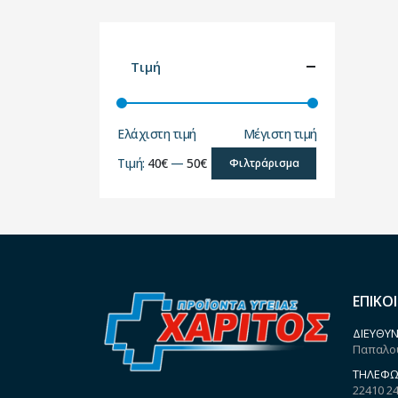
Τιμή
Ελάχιστη τιμή
Μέγιστη τιμή
Τιμή:
40€
—
50€
Φιλτράρισμα
ΕΠΙΚΟ
ΔΙΕΎΘΥΝ
Παπαλου
ΤΗΛΈΦΩ
22410 2