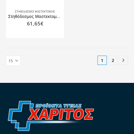
ΣΤΗΘΌΔΕΣΜΟΙ ΜΑΣΤΕΚΤΟΜΉΣ
Στηθόδεσμος Μαστεκτομής Amoena Mara SB Μπεζ
61,65
€
1
2