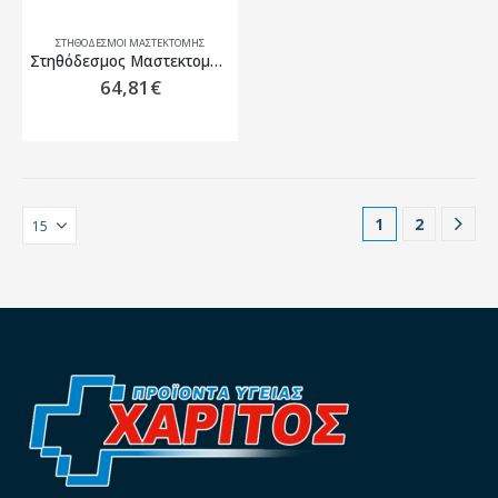
ΣΤΗΘΌΔΕΣΜΟΙ ΜΑΣΤΕΚΤΟΜΉΣ
Στηθόδεσμος Μαστεκτομής Amoena Mona SB Μπεζ
64,81
€
1
2