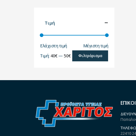
Τιμή
Ελάχιστη τιμή
Μέγιστη τιμή
Τιμή:
40€
—
50€
Φιλτράρισμα
ΕΠΙΚΟ
ΔΙΕΎΘΥΝ
Παπαλου
ΤΗΛΈΦΩ
22410 2