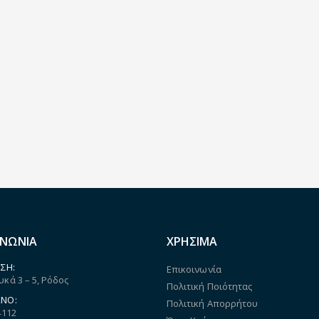
ΙΝΩΝΙΑ
ΧΡΗΣΙΜΑ
ΣΗ:
Επικοινωνία
κά 3 – 5, Ρόδος
Πολιτική Ποιότητας
ΝΟ:
Πολιτική Απορρήτου
4112