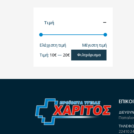
Τιμή
Ελάχιστη τιμή
Μέγιστη τιμή
Τιμή:
10€
—
20€
Φιλτράρισμα
ΕΠΙΚΟ
ΔΙΕΎΘΥΝ
Παπαλου
ΤΗΛΈΦΩ
22410 2