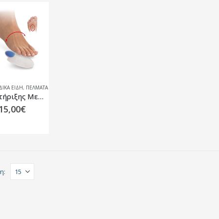
ΙΚΑ ΕΙΔΗ
,
ΠΈΛΜΑΤΑ
GEL Στήριξης Μεταταρσίου
15,00
€
η: