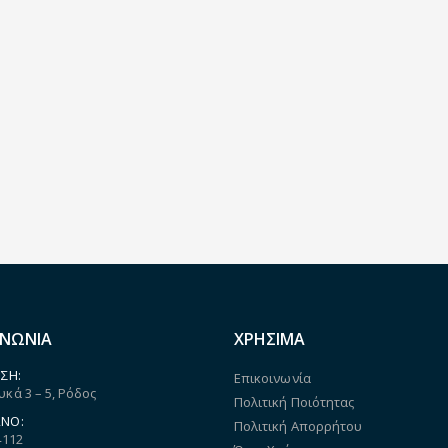
ΙΝΩΝΙΑ
ΧΡΗΣΙΜΑ
ΣΗ:
Επικοινωνία
κά 3 – 5, Ρόδος
Πολιτική Ποιότητας
ΝΟ:
Πολιτική Απορρήτου
4112